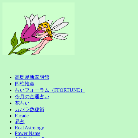
高島易断翠明館
四柱推命
占いフォーラム（FFORTUNE）
今月の金運占い
花占い
カバラ数秘術
Facade
易占
Real Astrology
Power Name