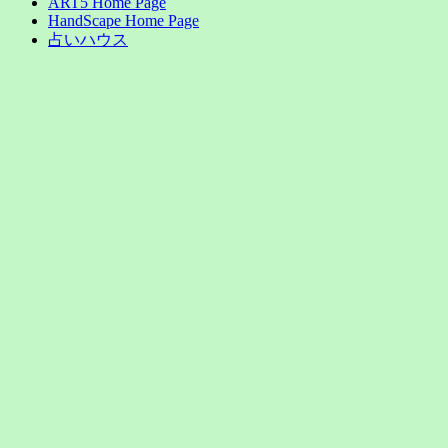
ART5 Home Page
HandScape Home Page
占いハウス